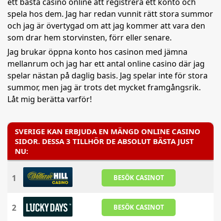
ett bästa casino online att registrera ett konto och
spela hos dem. Jag har redan vunnit rätt stora summor
och jag är övertygad om att jag kommer att vara den
som drar hem storvinsten, förr eller senare.
Jag brukar öppna konto hos casinon med jämna
mellanrum och jag har ett antal online casino där jag
spelar nästan på daglig basis. Jag spelar inte för stora
summor, men jag är trots det mycket framgångsrik.
Låt mig berätta varför!
SVERIGE KAN ERBJUDA EN MÄNGD ONLINE CASINO
SIDOR. DESSA 3 TILLHÖR DE ABSOLUT BÄSTA JUST
NU:
1
BESÖK CASINOT
2
BESÖK CASINOT