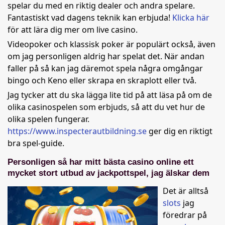
spelar du med en riktig dealer och andra spelare.
Fantastiskt vad dagens teknik kan erbjuda!
Klicka här
för att lära dig mer om live casino.
Videopoker och klassisk poker är populärt också, även
om jag personligen aldrig har spelat det. När andan
faller på så kan jag däremot spela några omgångar
bingo och Keno eller skrapa en skraplott eller två.
Jag tycker att du ska lägga lite tid på att läsa på om de
olika casinospelen som erbjuds, så att du vet hur de
olika spelen fungerar.
https://www.inspecterautbildning.se
ger dig en riktigt
bra spel-guide.
Personligen så har mitt bästa casino online ett
mycket stort utbud av jackpottspel, jag älskar dem
Det är alltså
slots
jag
föredrar på