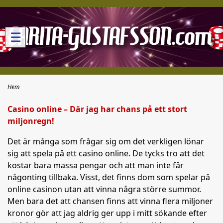
☰
Hem
Casino online – Där jag har chans på ett stort
miljonregn!
Det är många som frågar sig om det verkligen lönar
sig att spela på ett casino online. De tycks tro att det
kostar bara massa pengar och att man inte får
någonting tillbaka. Visst, det finns dom som spelar på
online casinon utan att vinna några större summor.
Men bara det att chansen finns att vinna flera miljoner
kronor gör att jag aldrig ger upp i mitt sökande efter